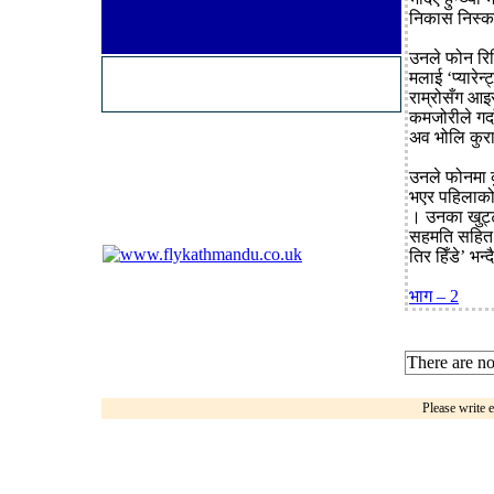
निकास निस्कने
उनले फोन रिसि
मलाई ‘प्यारे
राम्रोसँग आइ
कमजोरीले गर्द
अव भोलि कुरा 
उनले फोनमा क
भएर पहिलाको 
। उनका खुट्ट
सहमति सहित भो
तिर हिँडे’ भन्दै
भाग – 2
There are no
Please write 