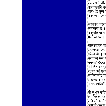
परम्पराले सी
नलगाएपनि उनी
मलार्इ कुनै प
विकल्प रोज्
संस्कार जस्ता
समाजमा छ । ज
बिक्रति जोगा
भन्ने लाग्छ 
चलिआएको कर्मक
अप्रत्यक्ष रूप
गरेका हौ । चन
चेतनामा मेल 
नगरेको देख्द
मर्माहित बना
सुधार गर्नु प
साहित्यबाट ज
देखिन्छ । तर
मार्ग प्रगतिश
यो सुधार सहित
लागिरहेको छ ।
पनि जोगाउने छ
आएको अलग पह