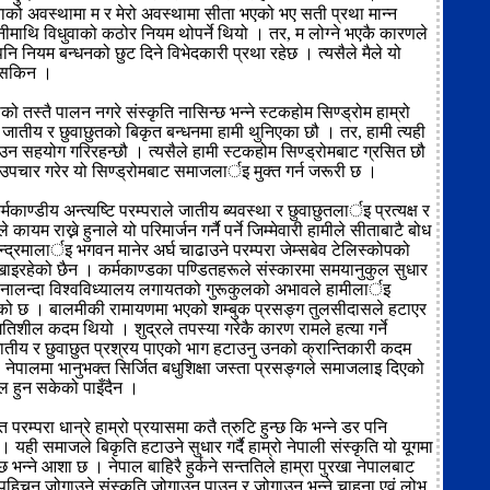
ताको अवस्थामा म र मेरो अवस्थामा सीता भएको भए सती प्रथा मान्न
माथि विधुवाको कठोर नियम थोपर्ने थियो । तर, म लोग्ने भएकै कारणले
नि नियम बन्धनको छुट दिने विभेदकारी प्रथा रहेछ । त्यसैले मैले यो
न सकिन ।
को तस्तै पालन नगरे संस्कृति नासिन्छ भन्ने स्टकहोम सिण्ड्रोम हाम्रो
ातीय र छुवाछुतको बिकृत बन्धनमा हामी थुनिएका छौ । तर, हामी त्यही
उन सहयोग गरिरहन्छौ । त्यसैले हामी स्टकहोम सिण्ड्रोमबाट ग्रसित छौ
। उपचार गरेर यो सिण्ड्रोमबाट समाजलार्इ मुक्त गर्न जरूरी छ ।
ाण्डीय अन्त्यष्टि परम्पराले जातीय ब्यवस्था र छुवाछुतलार्इ प्रत्यक्ष र
ले कायम राख्ने हुनाले यो परिमार्जन गर्नै पर्ने जिम्मेवारी हामीले सीताबाटै बोध
्द्रमालार्इ भगवन मानेर अर्घ चाढाउने परम्परा जेम्सबेव टेलिस्कोपको
खाइरहेको छैन । कर्मकाण्डका पण्डितहरूले संस्कारमा समयानुकुल सुधार
ा नालन्दा विश्वविध्यालय लगायतको गुरूकुलको अभावले हामीलार्इ
एको छ । बालमीकी रामायणमा भएको शम्बुक प्रसङ्ग तुलसीदासले हटाएर
्रगतिशील कदम थियो । शुद्रले तपस्या गरेकै कारण रामले हत्या गर्ने
ातीय र छुवाछुत प्रश्रय पाएको भाग हटाउनु उनको क्रान्तिकारी कदम
, नेपालमा भानुभक्त सिर्जित बधुशिक्षा जस्ता प्रसङ्गले समाजलाइ दिएको
ील हुन सकेको पाइँदैन ।
 परम्परा धान्रे हाम्रो प्रयासमा कतै त्रुटि हुन्छ कि भन्ने डर पनि
 यही समाजले बिकृति हटाउने सुधार गर्दै हाम्रो नेपाली संस्कृति यो यूगमा
 भन्ने आशा छ । नेपाल बाहिरै हुर्कने सन्ततिले हाम्रा पुरखा नेपालबाट
िचन जोगाउने संस्कृति जोगाउन पाउन र जोगाउन भन्ने चाहना एवं लोभ