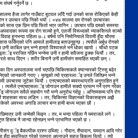
ंघर्ष गर्नुपर्ने छ ।
ालमा हैजा लागेर गाउँबाट बुटवल लाँदै गर्दा उनको सास रोकिएको केही
न र उपचार पछि निको भयो । ०४७ सालमा दम रोगको उपचारका
एको सास एक छिन पछि फिर्ता भएर जागिन । उपचार पछि दमको समस्या
अपवादका रूपमा दम रोग सञ्चो हुने, एलर्जी विरूध्दको भ्याकसिनले सञ्चो
रो विवाह हुनभन्दा पहिला ७–८ बर्षमा पनि निमोनियाले विरामी हुँदा चौरमा
 सास फर्किएको पनि आमाले हामीलाइ बताउनुहुन्छ । त्यसैले अर्बुध रोगको
ग्न उनी काबिल छन् भन्ने हाम्रो विश्वासले भने धोका खायो । चौथो पटक
यूलार्इ पराजित गर्छिन भन्नेमा उनी र हामी सवैजना ढुक्क थियौं । तर,
ले साथ दिएन । शरीर बिनानै उनी हामीसंग समाहित भएकी छन् ।
ा दिन अस्पतालमा भर्ना भएपछि चिकित्सकले क्यान्सरको टिस्सु बढेर
एको जानकारी गराए । मृत्यूको त्यो प्रहारलार्इ उनले जित्छिन भन्ने
ी उपचारमा जुटेका थियौ । एनएचएसको ब्यवस्थाप्रति अनुग्रहित हुने
 । त्यसैले एनएचएसलार्इ जोगाउन हामीले सक्दो प्रयत्न गर्ने प्रण गरेका
 जोगाउन सवैले सहयोग गरौ भन्ने अनुरोध गर्दछु । अन्तिमसम्म पनि रोग
ुरै शाहसका साथ लडिन । तर, चिकित्सा विज्ञानको विकासक्रम अझै
 नसकेको अवस्था अगाडि लाचार बन्न हामी बाध्य भएका छौ ।
्षपछिमात्र उनी जन्मेकी थिइन । तर, म भन्दा पहिला नै यमराजले लगे ।
गुप्त हिसाब नै जान्दा रहेनछन् भन्ने प्रभाणित भएको छ ।
मीसंग दुर्इ बैकल्पीक प्रश्न उब्जिए । गौदान, शैयादान, यमदान आदि गरेर
ा हुँदा ब्यवस्थित गरेको परम्परा अपनाउने सहज बिकल्प थियो । त्यो