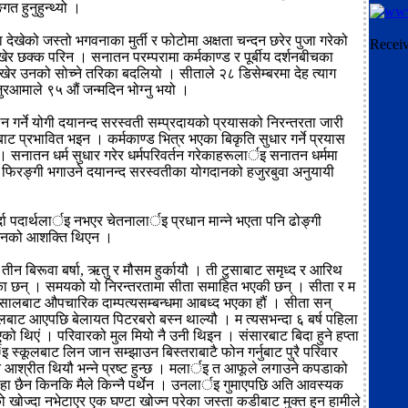
्गत हुनुहुन्थ्यो ।
ा देखेको जस्तो भगवनाका मुर्ती र फोटोमा अक्षता चन्दन छरेर पुजा गरेको
Recei
खेर छक्क परिन । सनातन परम्परामा कर्मकाण्ड र पूर्बीय दर्शनबीचका
ेखेर उनको सोच्ने तरिका बदलियो । सीताले २८ डिसेम्बरमा देह त्याग
हजुरआमाले ९५ औं जन्मदिन भोग्नु भयो ।
 गर्ने योगी दयानन्द सरस्वती सम्प्रदायको प्रयासको निरन्तरता जारी
वाबाट प्रभावित भइन । कर्मकाण्ड भित्र भएका बिकृति सुधार गर्ने प्रयास
। सनातन धर्म सुधार गरेर धर्मपरिवर्तन गरेकाहरूलार्इ सनातन धर्ममा
 र फिरङ्गी भगाउने दयानन्द सरस्वतीका योगदानको हजुरबुवा अनुयायी
र्दा पदार्थलार्इ नभएर चेतनालार्इ प्रधान मान्ने भएता पनि ढोङ्गी
 उनको आशक्ति थिएन ।
तीन बिरूवा बर्षा, ऋतु र मौसम हुर्कायौ । ती टुसाबाट समृध्द र आरिथ
का छन् । समयको यो निरन्तरतामा सीता समाहित भएकी छन् । सीता र म
ालबाट औपचारिक दाम्पत्यसम्बन्धमा आबध्द भएका हौं । सीता सन्
बाट आएपछि बेलायत पिटरबरो बस्न थाल्यौ । म त्यसभन्दा ६ बर्ष पहिला
को थिएं । परिवारको मुल मियो नै उनी थिइन । संसारबाट बिदा हुने हप्ता
इ स्कूलबाट लिन जान सम्झाउन बिस्तराबाटै फोन गर्नुबाट पुरै परिवार
आश्रीत थियौ भन्ने प्रष्ट हुन्छ । मलार्इ त आफूले लगाउने कपडाको
ा छैन किनकि मैले किन्नै पर्थेन । उनलार्इ गुमाएपछि अति आवस्यक
खोज्दा नभेटाएर एक घण्टा खोज्न परेका जस्ता कडीबाट मुक्त हुन हामीले