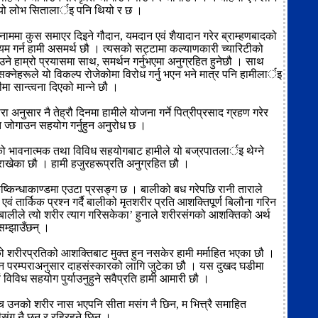
्यो लोभ सितालार्इ पनि थियो र छ ।
े नाममा कुस समाएर दिइने गौदान, यमदान एवं शैयादान गरेर ब्राम्हणबादको
यम गर्न हामी असमर्थ छौ । त्यसको सट्टामा कल्याणकारी च्यारिटीको
ने हाम्रो प्रयासमा साथ, समर्थन गर्नुभएमा अनुग्रहित हुनेछौ । साथ
सक्नेहरूले यो विकल्प रोजेकोमा विरोध गर्नु भएन भने मात्र पनि हामीलार्इ
ा सान्त्वना दिएको मान्ने छौ ।
परा अनुसार नै तेह्रौ दिनमा हामीले योजना गर्ने पित्रीप्रसाद ग्रहण गरेर
ति जोगाउन सहयोग गर्नुहुन अनुरोध छ ।
ो भावनात्मक तथा विविध सहयोगबाट हामीले यो बज्रपातलार्इ थेग्ने
राखेका छौ । हामी हजुरहरूप्रति अनुग्रहित छौ ।
्किन्धाकाण्डमा एउटा प्रसङ्ग छ । बालीको बध गरेपछि रानी ताराले
एवं तार्किक प्रश्न गर्दै बालीको मृतशरीर प्रति आशक्तिपूर्ण बिलौना गरिन
बालीले त्यो शरीर त्याग गरिसकेका’ हुनाले शरीरसंगको आशक्तिको अर्थ
सम्झाउँछन् ।
ो शरीरप्रतिको आशक्तिबाट मुक्त हुन नसकेर हामी मर्माहित भएका छौ ।
 परम्पराअनुसार दाहसंस्कारको लागि जुटेका छौ । यस दुखद घडीमा
 विविध सहयोग पुर्याउनुहुने सवैप्रति हामी आमारी छौ ।
उनको शरीर नास भएपनि सीता मसंग नै छिन, म भित्त्रै समाहित
ीसंग नै छन् र रहिरहने छिन ।