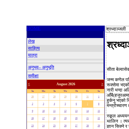
HOME
श्रध्दाञ्जली
लेख
श्रध्द
साहित्य
यात्रा
अनुभव– अनुभूति
सीता बेल्वासे
समीक्षा
जन्म कणेल पर
<
August 2026
>
रूक्सेमा भएक
नारी भन्दा अल
Su
Mo
Tu
We
Th
Fr
Sa
आँबै(हजुरआमा
26
27
28
29
30
31
1
हुर्कनु भएको
2
3
4
5
6
7
8
मन्त्रोच्चार
9
10
11
12
13
14
15
स्कूल अध्ययन 
16
17
18
19
20
21
22
थालिन । त्यस
ज्ञान सिक्ने र
23
24
25
26
27
28
29