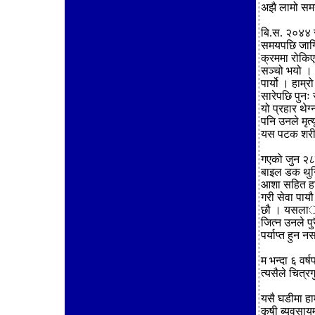
अझै लामो समय स
बि.स. २०४४ स
समयपछि जागि
क्रममा रोकि
सञ्चो भयो । 
पार्यो । हाम्
सारेपछि पुनः
यो प्रहार थे
पनि उनले मृत्
यस पटक शरीर
गएको जुन २८क
बाइल डक थुनि
आशा सहित हाम
गरी सेवा पायौ
छौ । यसलार्इ
जित्न उनले प
पर्याप्त हुन
म भन्दा ६ वर
त्यसैले चित्र
यसै घडीमा हा
कृषी ब्यवसायम