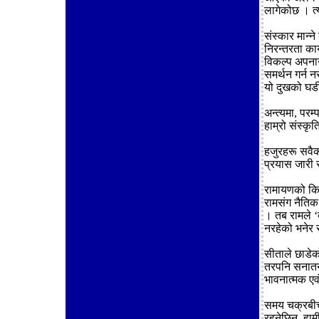
लागेकोछ । त
संस्कार मान्न
निरन्तरता का
विकल्प अपनाउ
समर्थन गर्न न
यो दुखको घडीम
अन्त्यमा, परम्
हाम्रो संस्कृ
हजुरहरू सवैक
प्रयास जारी 
रामायणको किष
रामसंग नैतिक 
। तब रामले ‘
नरहेको भनेर 
सीताले छाडेक
तरपनि सनातन
भावनात्मक एवं
समय चक्रबीच 
रहनेछिन, हाम