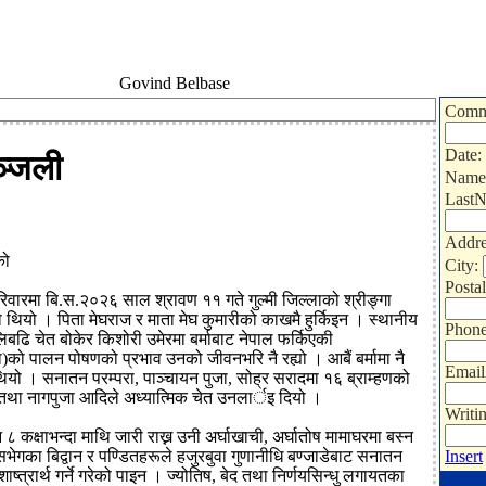
Govind Belbase
Comm
Date:
ाञ्जली
Name
Last
Addre
को
City:
Posta
िवारमा बि.स.२०२६ साल श्रावण ११ गते गुल्मी जिल्लाको श्रीङ्गा
ो थियो । पिता मेघराज र माता मेघ कुमारीको काखमै हुर्किइन । स्थानीय
Phon
िबढि चेत बोकेर किशोरी उमेरमा बर्माबाट नेपाल फर्किएकी
)को पालन पोषणको प्रभाव उनको जीवनभरि नै रह्यो । आबैं बर्मामा नै
Email
 थियो । सनातन परम्परा, पाञ्चायन पुजा, सोह्र सरादमा १६ ब्राम्हणको
ण तथा नागपुजा आदिले अध्यात्मिक चेत उनलार्इ दियो ।
Writi
८ कक्षाभन्दा माथि जारी राख्न उनी अर्घाखाची, अर्घातोष मामाघरमा बस्न
भेगका बिद्वान र पण्डितहरूले हजुरबुवा गुणानीधि बण्जाडेबाट सनातन
Insert
 शाष्त्रार्थ गर्ने गरेको पाइन । ज्योतिष, बेद तथा निर्णयसिन्धु लगायतका