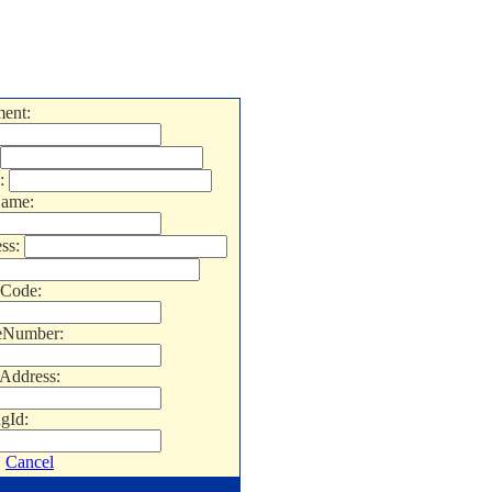
ent:
:
Name:
ss:
lCode:
eNumber:
Address:
ngId:
Cancel