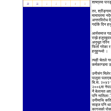
शाष्त्रमा पारङ
30
31
1
2
3
4
5
तर, श्रीङ्गाम
मामाघरमा नदे
अन्तरविरोध द
गर्दाकै दिन 
आर्यसमाज गठन
राख्ने हजुरबु
अनुभूत गरिन 
फिर्ता गरेका
हनुहुन्थ्यो ।
त्यही चेतले ग
कर्मकाण्डमा
उनीसंग मिलेर 
पालुवा पलाए
बि.स. २०४२ स
२००६मा नेपाल
नै बेलायत आए
पनि नातिलार्
उनीमाथि कति 
साइज पनि थाह
कागजको पोको 