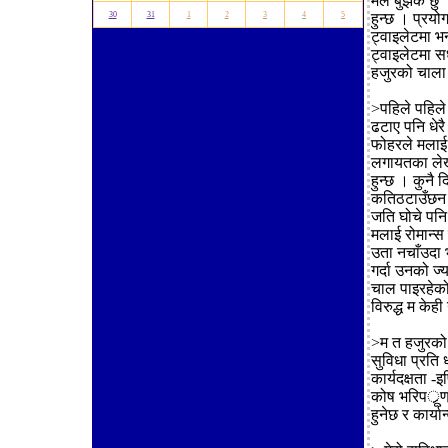
मैले बुझेकै छ
30
31
1
2
3
4
5
हुन्छ । प्रयो
ट्वाइलेटमा भ
ट्वाइलेटमा स
हजुरको चाला प
>पहिले पहिल
ढटाए पनि धेरै 
फोहरले मलाई 
लगायतका लेख
हुन्छ । कुनै 
कतिठटाउँछन भ
जति घोचे पनि
मलाई रोमान्स 
उता नचाँउदा
गर्दा उनको ज्
चाल पाइरहेको ह
विरुद्ध म केही 
>म त हजुरको स
सुविधा प्रति 
कार्यदक्षता 
कोष भरिपर्ूण
हुनेछ र कार्या