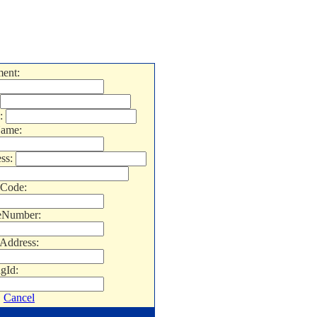
ent:
:
Name:
ss:
lCode:
eNumber:
Address:
ngId:
Cancel