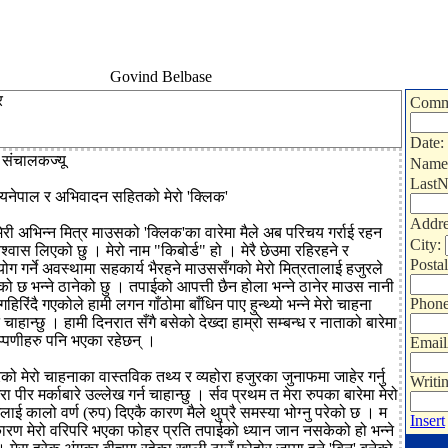
Govind Belbase
र
Comm
Date:
 संचालकज्यू
Name
Last
यनेपाल र अभिवादन सहितको मेरो 'क्लिक'
Addre
र मेरी अभिन्न मित्र माउसको 'क्लिक'का वारेमा मैले अब परिचय गर्राई रहन
City:
िश्वास लिएको छु । मेरो नाम "किबोर्ड" हो । मेरै छेउमा रहिरहने र
Posta
ग गर्ने अवस्थामा सहकार्य भैरहने माउससँगको मेरो मित्रतालाई हजुरले
ो छ भन्ने ठानेको छु । तपाईको आपत्ती छैन होला भन्ने ठानेर माउस नानी
Phon
 गहिरिंदै गएकोले हामी लगन गाँठोमा बाँधिन पाए हुन्थ्यो भन्ने मेरो चाहना
हान्छु । हामी दिनरात सँगै बसेको देख्दा हाम्रो सम्बन्ध र नाताको बारेमा
प्पणीहरु पनि भएका रहेछन् ।
Email
ेको मेरो चाहनाका वास्तविक तथ्य र व्यहोरा हजुरका जुनाफमा जाहेर गर्नु
Writi
रा पीर मर्काबारे उल्लेख गर्न चाहान्छु । र्सव प्रथम त मेरा रुपका बारेमा मेरो
ाई कालो वर्ण (रुप) दिएकै कारण मैले थुप्रै समस्या भोग्नु परेको छ । म
Insert
रण मेरो वरिपरि भएका फोहर प्रति तपाईको ध्यान जान नसकेको हो भन्ने