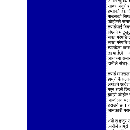
> मेरो सुविधा
सादर अनुरोध 
हप्ताको एक दि
माउसको सिफा
फोहोरले सताय
तपाईलाई विवस
दिएको म टुलुट
सफा गरेपछि त
सफा गरेपछि तप
त्यसबेला माउस
ठहर्‍याउँछौ 
आधारमा समानत
हामीले संर्घष
तपाई माउसलाई
हाम्रो फैसला
लगाइने आदेश
गएर अर्को कि
हाम्रो फोहोर
आन्दोलन चलाय
हराउने छ । त
जानकारी गराउ
>यो त हजुर 
त्यसैले हाम्र