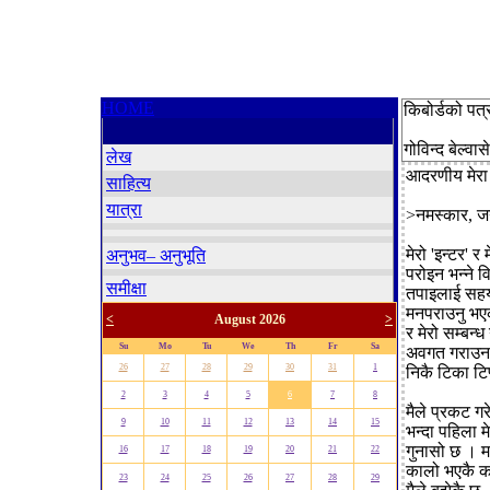
HOME
किबोर्डको पत्
गोविन्द बेल्वासे
लेख
आदरणीय मेरा
साहित्य
यात्रा
>नमस्कार, ज
मेरो 'इन्टर' 
अनुभव– अनुभूति
परोइन भन्ने व
समीक्षा
तपाइलाई सहयो
मनपराउनु भएक
<
August 2026
>
र मेरो सम्बन्ध
Su
Mo
Tu
We
Th
Fr
Sa
अवगत गराउन चा
26
27
28
29
30
31
1
निकै टिका टि
2
3
4
5
6
7
8
मैले प्रकट गर
9
10
11
12
13
14
15
भन्दा पहिला मे
गुनासो छ । मल
16
17
18
19
20
21
22
कालो भएकै का
23
24
25
26
27
28
29