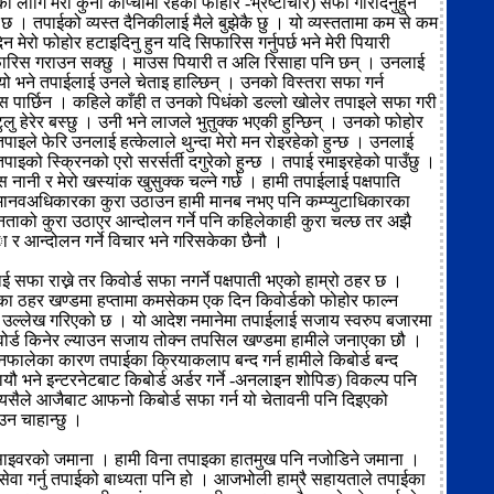
का लागि मेरा कुना काप्चामा रहेको फोहोर -भ्रष्टाचार) सफा गरिदिनुहुन
छ । तपाईको व्यस्त दैनिकीलाई मैले बुझेकै छु । यो व्यस्ततामा कम से कम
न मेरो फोहोर हटाइदिनु हुन यदि सिफारिस गर्नुपर्छ भने मेरी पियारी
रिस गराउन सक्छु । माउस पियारी त अलि रिसाहा पनि छन् । उनलाई
ो भने तपाईलाई उनले चेताइ हाल्छिन् । उनको विस्तरा सफा गर्न
 पार्छिन । कहिले काँही त उनको पिधंको डल्लो खोलेर तपाइले सफा गरी
ुलु हेरेर बस्छु । उनी भने लाजले भुतुक्क भएकी हुन्छिन् । उनको फोहोर
पाइले फेरि उनलाई हत्केलाले थुन्दा मेरो मन रोइरहेको हुन्छ । उनलाई
ाइको स्क्रिनको एरो सरर्सर्ती दगुरेको हुन्छ । तपाई रमाइरहेको पाउँछु ।
 नानी र मेरो खस्यांक खुसुक्क चल्ने गर्छ । हामी तपाईलाई पक्षपाति
। मानवअधिकारका कुरा उठाउन हामी मानब नभए पनि कम्प्युटाधिकारका
ाको कुरा उठाएर आन्दोलन गर्ने पनि कहिलेकाही कुरा चल्छ तर अझै
्ा र आन्दोलन गर्ने विचार भने गरिसकेका छैनौ ।
 सफा राख्ने तर किवोर्ड सफा नगर्ने पक्षपाती भएको हाम्रो ठहर छ ।
का ठहर खण्डमा हप्तामा कमसेकम एक दिन किवोर्डको फोहोर फाल्न
 उल्लेख गरिएको छ । यो आदेश नमानेमा तपाईलाई सजाय स्वरुप बजारमा
वोर्ड किनेर ल्याउन सजाय तोक्न तपसिल खण्डमा हामीले जनाएका छौ ।
 नफालेका कारण तपाईका क्रियाकलाप बन्द गर्न हामीले किबोर्ड बन्द
ौ भने इन्टरनेटबाट किबोर्ड अर्डर गर्ने -अनलाइन शोपिङ) विकल्प पनि
्यसैले आजैबाट आफनो किबोर्ड सफा गर्न यो चेतावनी पनि दिइएको
न चाहान्छु ।
साइवरको जमाना । हामी विना तपाइका हातमुख पनि नजोडिने जमाना ।
ो सेवा गर्नु तपाईको बाध्यता पनि हो । आजभोली हाम्रै सहायताले तपाईका