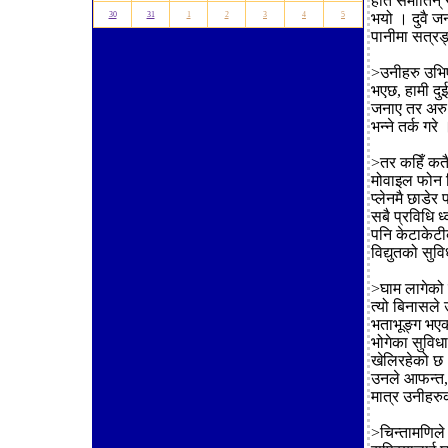
हात समातिन्
30
31
1
2
3
4
5
भयो । दुवै जन
पानीमा सत्रङ
>उनीहरु उभिए
भएछ, हामी दु
जनाए तर अरु 
भन्ने तर्क गरे 
>तर कहिँ कतै
मोवाइल फोन थ
प्लेनमै छाडेर
सबै प्रविधि 
पनि केटाकेटी
विद्युतको सुव
>घाम लागेको
त्यो बिनासले
भताभूङ्ग भएको
भोगेका सुविधा
खेलिरहेको छ 
उनले आफन्त,
मात्र उनीहरु
>चिन्तामणिले