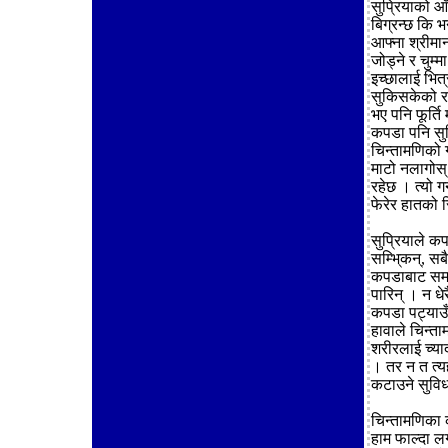
सुप्रियाको आँ
बिग्रन्छ कि 
आफ्ना श्रीमा
जोड्ने र चुम्
इच्छालाई भित
सुकिसकेको र
भए पनि फूर्ति
कपडा पनि सु
चिन्तामणिको ग
माटो नलागोस
रहेछ । त्यो ग
फेरेर हातको स
सुप्रियाले 
सम्भि्कन्, स
कपडाबाट समय 
पारिन् । न धे
कपडा पट्याउँद
हावाले चिन्ता
शरीरलाई च्या
। तर न त त्य
कटाउने सुविध
चिन्तामणिका 
हाम फाल्दा ल