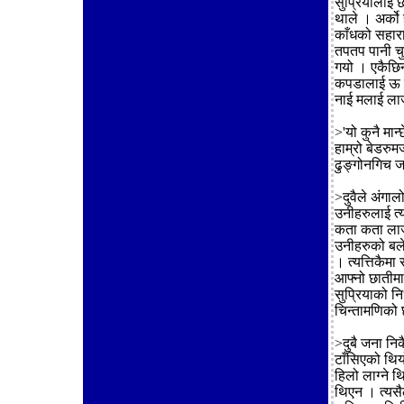
सुप्रियालाई छ
थाले । अर्को 
काँधको सहार
तपतप पानी चु
गयो । एकैछिन
कपडालाई ऊ त्
नाई मलाई लाज
>'यो कुनै मा
हाम्रो बेडरु
ढुङ्गोनगिच ज
>दुवैले अंगालो
उनीहरुलाई त्य
कता कता लाज 
उनीहरुको बले
। त्यत्तिकैमा
आफ्नो छातीमा
सुप्रियाको नि
चिन्तामणिको 
>दुबै जना नि
टाँसिएको थियो
हिलो लाग्ने थ
थिएन । त्यसैल