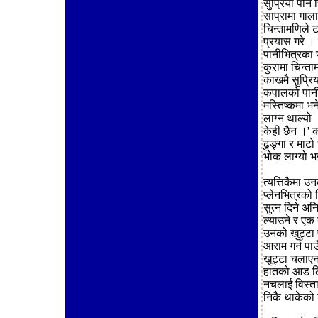
सुप्रिया पनि
साप्रामा गाल
चिन्तामणिले टा
प्रयास गरे ।
पानीभित्रका 
कुरामा चिन्त
काखमै सुप्रिय
कपालको पानी 
मस्तिष्कमा भ
लाग्न थाल्यो 
केही छैन ।' 
ढुङ्गा र माटो
भोक लाग्यो भन
त्यत्तिकैमा उ
प्लेनभित्रको
सुत्न दिने अन
ल्याउने र एक
उनको खुट्टा 
आराम गर्न पाउ
खुट्टा चलाएन
हातको आड लि
नचलाई विस्ता
निकै थाकेको