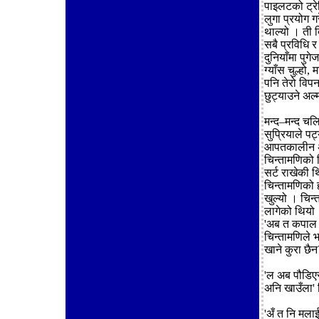
पाइलटको ट्रेन
लुगा प्रयोग 
थाल्यो । ती 
सबै प्रविधि र
दुनियाँमा पुग
ग्याँस चुल्हो
पनि तेरो विप
छुट्याउने अल्
मन्द–मन्द च
सुप्रियाले प
आपतकालीन अ
चिन्तामणिको 
सर्ट राखेकी थ
चिन्तामणिको ह
खुल्यो । चिन
लागेको थियो
'अब त कपाल का
चिन्तामणिले 
खाने कुरा छैन
'ल अब पौडिएर 
अनि खाउँला' 
'अँ त नि मलाई 