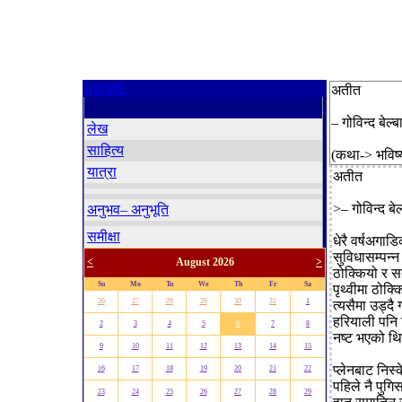
HOME
अतीत
– गोविन्द बेल्ब
लेख
साहित्य
(कथा-> भविष्
यात्रा
अतीत
>– गोविन्द बेल
अनुभव– अनुभूति
समीक्षा
धेरै वर्षअगा
सुविधासम्पन्
<
August 2026
>
ठोक्कियो र स
Su
Mo
Tu
We
Th
Fr
Sa
पृथ्वीमा ठोक
26
27
28
29
30
31
1
त्यसैमा उड्दै 
हरियाली पनि 
2
3
4
5
6
7
8
नष्ट भएको थ
9
10
11
12
13
14
15
प्लेनबाट निस्
16
17
18
19
20
21
22
पहिले नै पुग
23
24
25
26
27
28
29