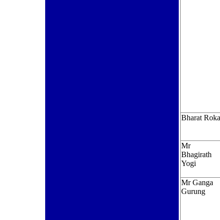
Bharat Rok
Mr
Bhagirath
Yogi
Mr Ganga
Gurung