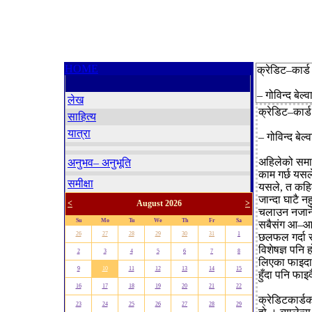
HOME
क्रेडिट–कार्ड 
– गोविन्द बेल्व
लेख
क्रेडिट–कार्ड
साहित्य
यात्रा
– गोविन्द बेल्व
अहिलेको समाज
अनुभव– अनुभूति
काम गर्छ यसल
समीक्षा
यसले, त कहिल
जान्दा घाटै न
<
August 2026
>
चलाउन नजाने 
Su
Mo
Tu
We
Th
Fr
Sa
सबैसंग आ–आफ्
26
27
28
29
30
31
1
छलफल गर्दा रा
विशेषज्ञ पनि 
2
3
4
5
6
7
8
लिएका फाइदा 
9
10
11
12
13
14
15
हुँदा पनि फाइ
16
17
18
19
20
21
22
क्रेडिटकार्डक
23
24
25
26
27
28
29