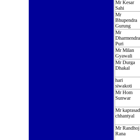
Mr Kesar
Sahi
Mr
Bhupendra
Gurung
Mr
Dharmendra
Puri
Mr Milan
Gyawali
Mr Durga
Dhakal
hari
siwakoti
Mr Hom
Sunwar
Mr kaprasad
chhantyal
Mr Randhoj
Rana