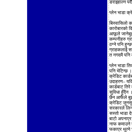
डराइहाल्न पर्
प्लेन भाडा क्र
बिस्वासिलो कम
कारोबारको विस
आफूले जानेबुझ
कम्पनीहरु ग्
ठग्ने पनि हुन्
ग्राहकलाई सस्
त नगदमै पनि क
प्लेन भाडा ति
पनि भेटिन्छ ।
क्रेडिट कार्ड
उदाहरण– यदि 
कार्डबाट तिरे
सुविधा हुँदैन 
छैन आफैले बु
क्रेडिट जुनसु
सरकारले लिन
सस्तो भाडा दे
बाटो अपनाएर प
नाफ कमाउने न
फकाएर थुत्ने 