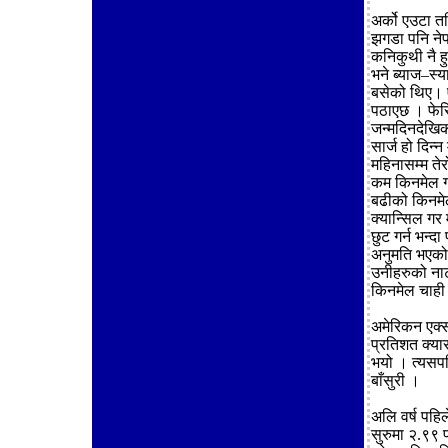
अर्को एउटा त
झगडा पनि नेप
कनिकुथी नै हु
भने ब्याज–स्य
बसेको थिए। ए
पठाएछ । फेरि
जन्मदिनदेखिक
सार्ज हो दिन्न
महिनासम्म तेर
कम किनमेल गरे
बढीको किनमेल 
क्यान्सिल गर
छुट गर्न भन्
अनुमति भएको 
उनीहरुको नाटक
किनमेल चाही क
अमेरिकन एक्स
प्रतिशत क्या
भयो । त्यसपछि
बाँसुरी ।
अलि वर्ष पहिल
सुरुमा २.९९ 