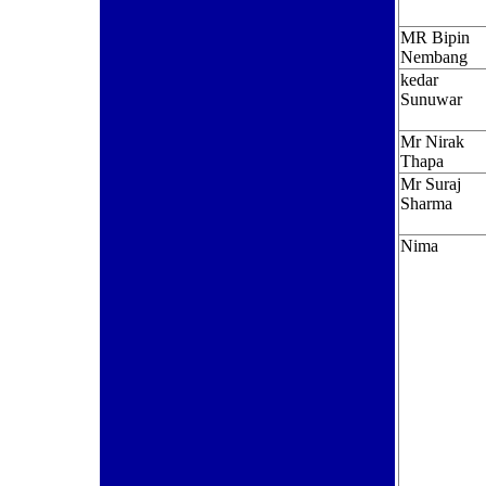
MR Bipin
Nembang
kedar
Sunuwar
Mr Nirak
Thapa
Mr Suraj
Sharma
Nima