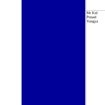
Mr Kul
Prasad
Yongya