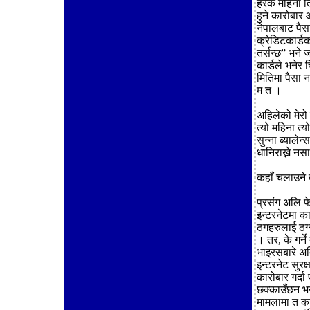
हरेक महिना ति
हुने कारोबार 
नेपालबाट पैसा 
क्रेडिटकार्डक
तर्सन्छ” भने 
कार्डले भनेर 
मितिमा पैसा न
म त ।
अहिलेको मेरो 
त्यो महिना त्
सुन्ना ब्याल
धानिराख्ने न
कहाँ चलाउने 
प्रसंग अलि फ
इन्टरनेटमा का
ठगहरुलाई ठग्
। तर, के गर्न
भाइरसबारे अत
इन्टरनेट सुरक
कारोबार गर्दा
छक्काउँछन भन
मामलामा त कार