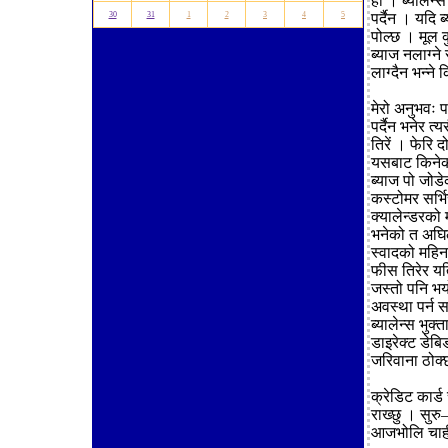
हो । ब्यालेन्
30
31
1
2
3
4
5
पर्दैन । यदि ब
पोल्छ । मूल कु
ब्याज नलाग्ने
लाग्दैन भन्ने 
मेरो अनुभवः प
पर्दैन भनेर त
तिरें । फेरि 
यसबाट किनेको 
ब्याज पो जोडेक
कस्टोमर सर्भि
क्यालेन्डरको 
भनेको त अघिल्
स्वादको महिना
फीस तिरेर यत
जस्तो पनि भयो
अवस्था पर्न स
ब्यालेन्स भुक
डाइरेक्ट डेबिड
जरिवाना ठोक्छ
क्रेडिट कार्ड
राख्छु । सुरु
आजभोलि चाही 