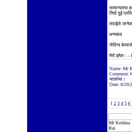
सामान्यतया हव
तिर्दा दुई प्रत
तपाईले जानेक
धन्यबाद
गोविन्द बेल्वास
मेरो इमेल :
Name:
Mr K
Comment:
ध
भएकोमा।
Date:
8/29/
1
2
3
4
5
6
Mr Krishna
Rai